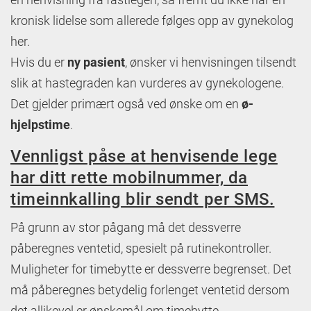
kronisk lidelse som allerede følges opp av gynekolog
her.
Hvis du er
ny pasient
, ønsker vi henvisningen tilsendt
slik at hastegraden kan vurderes av gynekologene.
Det gjelder primært også ved ønske om en
ø-
hjelpstime
.
Vennligst påse at henvisende lege
har ditt rette mobilnummer, da
timeinnkalling blir sendt per SMS.
På grunn av stor pågang må det dessverre
påberegnes ventetid, spesielt på rutinekontroller.
Muligheter for timebytte er dessverre begrenset. Det
må påberegnes betydelig forlenget ventetid dersom
det allikevel er ønskemål om timebytte.