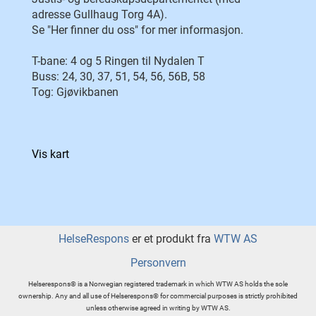
adresse Gullhaug Torg 4A).
Se "Her finner du oss" for mer informasjon.
T-bane: 4 og 5 Ringen til Nydalen T
Buss: 24, 30, 37, 51, 54, 56, 56B, 58
Tog: Gjøvikbanen
Vis kart
HelseRespons
er et produkt fra
WTW AS
Personvern
Helserespons® is a Norwegian registered trademark in which WTW AS holds the sole
ownership. Any and all use of Helserespons® for commercial purposes is strictly prohibited
unless otherwise agreed in writing by WTW AS.