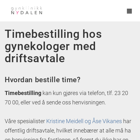
Tog
navi
Hopp til hovedinnhold
Timebestilling hos
gynekologer med
driftsavtale
Hvordan bestille time?
Timebestilling
kan kun gjøres via telefon, tlf. 23 20
70 00, eller ved å sende oss henvisningen.
Våre spesialister
Kristine Meidell og Åse Vikanes
har
offentlig driftsavtale, hvilket innebærer at alle må ha
en henvisning fra fastlegen, så fremt du ikke har en